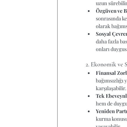
uzun sürebilir
Özgüven ve B
sonrasında ke
olarak bağıms
Sosyal Çevren
daha fazla bas
onları duygusa
2. Ekonomik ve S
Finansal Zorl
bağımsızlığı 
karşılaşabilir.
Tek Ebeveynl
hem de duygus
Yeniden Part
kurma konusun
yaşayabilir.