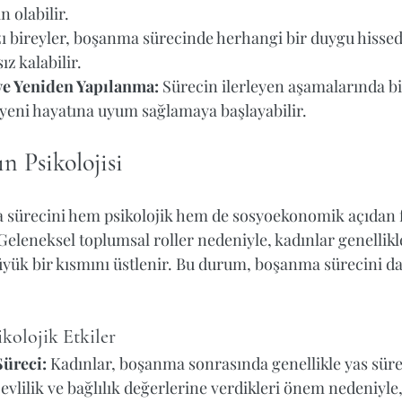
 olabilir.
zı bireyler, boşanma sürecinde herhangi bir duygu hissed
ız kalabilir.
e Yeniden Yapılanma:
 Sürecin ilerleyen aşamalarında b
yeni hayatına uyum sağlamaya başlayabilir.
n Psikolojisi
 sürecini hem psikolojik hem de sosyoekonomik açıdan fa
Geleneksel toplumsal roller nedeniyle, kadınlar genellik
yük bir kısmını üstlenir. Bu durum, boşanma sürecini da
ikolojik Etkiler
Süreci:
 Kadınlar, boşanma sonrasında genellikle yas sür
, evlilik ve bağlılık değerlerine verdikleri önem nedeniyle,