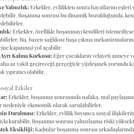
ve Yalnızlık:
 Erkekler, evlilikten sonra hayatlarını eşleri 
edebilir. Boşanma sonrası bu dinamik bozulduğunda, kendi
debilirler.
nlık:
 Erkekler, özellikle boşanmayı kendileri istemediyse
bilirler. Bu, bazen sağlıksız başa çıkma mekanizmalarına 
çine kapanma) yol açabilir.
Ayrı Kalma Korkusu:
 Eğer çocukların velayeti anneye ve
daha az vakit geçireceği gerçeğiyle yüzleşmek zorunda ka
k yıpratıcı olabilir.
osyal Etkiler
ar:
 Erkekler, boşanma sonrasında nafaka, mal paylaşımı 
 nedeniyle ekonomik olarak sarsılabilirler.
nin Daralması:
 Erkekler, evlilik boyunca sosyal ilişkiler
ğıyla kurabilir. Boşanma sonrası yalnızlaşma riski yüksekt
tek Eksikliği:
 Kadınlar boşanma sonrası arkadaşlarında