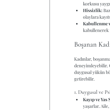
korkusu yaygın
Hissizlik:
 Ba
olaylara kayıts
Kabullenme v
kabullenerek 
Boşanan Kadı
Kadınlar, boşanma
deneyimleyebilir. 
duygusal yükün bü
getirebilir.
Tags
1. Duygusal ve Ps
Kayıp ve Yas 
yaşarlar. Aile