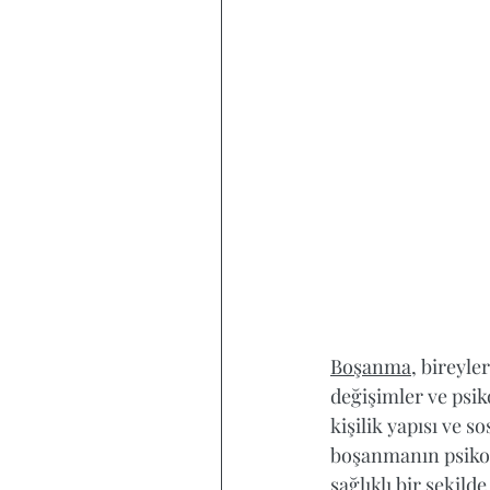
Boşanma
, bireyle
değişimler ve psik
kişilik yapısı ve s
boşanmanın psikolo
sağlıklı bir şeki