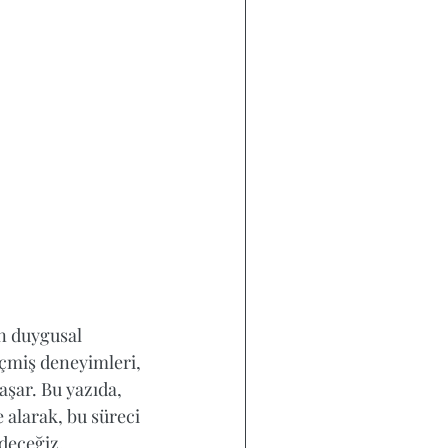
n duygusal 
eçmiş deneyimleri, 
aşar. Bu yazıda, 
 alarak, bu süreci 
deceğiz.