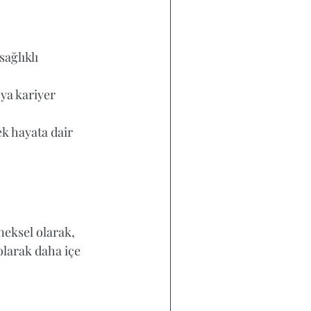
ağlıklı 
ya kariyer 
ek hayata dair 
neksel olarak, 
olarak daha içe 