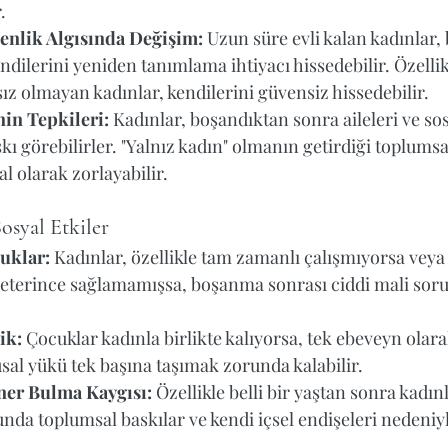
.
enlik Algısında Değişim:
 Uzun süre evli kalan kadınlar
ndilerini yeniden tanımlama ihtiyacı hissedebilir. Özelli
ız olmayan kadınlar, kendilerini güvensiz hissedebilir.
in Tepkileri:
 Kadınlar, boşandıktan sonra aileleri ve so
kı görebilirler. "Yalnız kadın" olmanın getirdiği toplumsal
l olarak zorlayabilir.
osyal Etkiler
uklar:
 Kadınlar, özellikle tam zamanlı çalışmıyorsa vey
yeterince sağlamamışsa, boşanma sonrası ciddi mali soru
ik:
 Çocuklar kadınla birlikte kalıyorsa, tek ebeveyn ola
al yükü tek başına taşımak zorunda kalabilir.
ner Bulma Kaygısı:
 Özellikle belli bir yaştan sonra kadınla
da toplumsal baskılar ve kendi içsel endişeleri nedeniyl