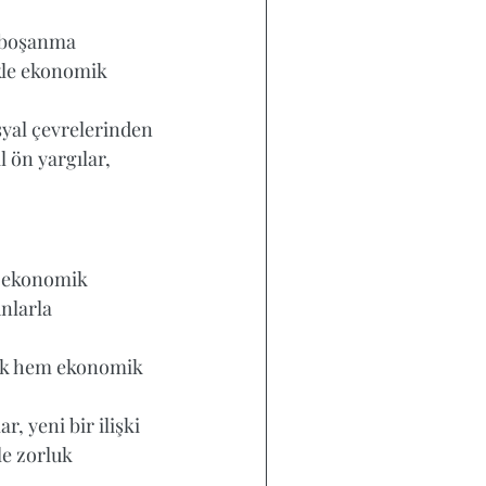
, boşanma 
kle ekonomik 
syal çevrelerinden 
 ön yargılar, 
a ekonomik 
nlarla 
rak hem ekonomik 
r, yeni bir ilişki 
e zorluk 