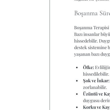
Boşanma Süre
Boşanma Terapisi P
Bazı insanlar büyü
hissedebilir. Duyg
destek sistemine b
yaşanan bazı duyg
Öfke:
 Evliliğ
hissedilebilir.
Şok ve İnkar:
zorlanabilir.
Üzüntü ve Kay
duygusu derin
Korku ve Kay