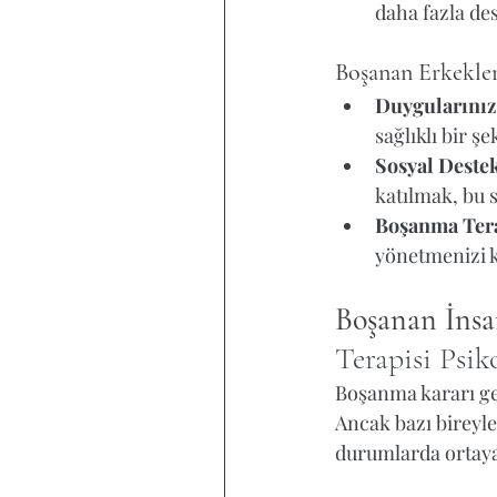
daha fazla de
Boşanan Erkekler
Duygularınız
sağlıklı bir ş
Sosyal Destek
katılmak, bu s
Boşanma Ter
yönetmenizi k
Boşanan İns
Terapisi Psik
Boşanma kararı gen
Ancak bazı bireyle
durumlarda ortaya 