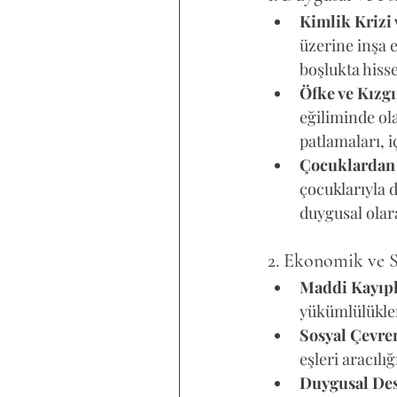
Kimlik Krizi 
üzerine inşa 
boşlukta hisse
Öfke ve Kızgı
eğiliminde ola
patlamaları, i
Çocuklardan 
çocuklarıyla 
duygusal olara
2. Ekonomik ve S
Maddi Kayıpl
yükümlülükler
Sosyal Çevre
eşleri aracılı
Duygusal Des