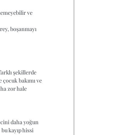
emeyebilir ve 
irey, boşanmayı 
rklı şekillerde 
le çocuk bakımı ve 
ha zor hale 
ecini daha yoğun 
 bu kayıp hissi 