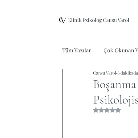
Klinik Psikolog Cansu Varol
Tüm Yazılar
Çok Okunan Y
Cansu Varol
6 dakikad
Şema Terapi
EMDR Te
Boşanma 
Psikolojis
Ergen Terapisi
Film/K
5 üzerinden NaN 