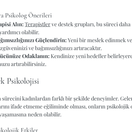
a Psikolog Önerileri
pisi Alın:
Terapistler
 ve destek grupları, bu süreci daha s
ardımcı olabilir.
ımsızlığınızı Güçlendirin:
 Yeni bir meslek edinmek ve
zgüveninizi ve bağımsızlığınızı artıracaktır.
Gücünüze Odaklanın:
 Kendinize yeni hedefler belirleyer
zu artırabilirsiniz.
 Psikolojisi
sürecini kadınlardan farklı bir şekilde deneyimler. Gele
rını ifade etmeme eğiliminde olması, onların psikolojik 
yaşamasına neden olabilir.
ikolojik Etkiler