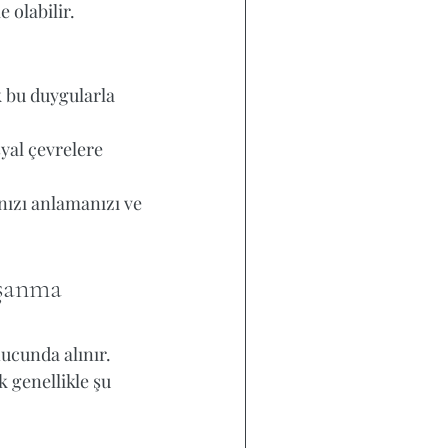
 olabilir.
 bu duygularla 
yal çevrelere 
nızı anlamanızı ve 
şanma 
ucunda alınır. 
 genellikle şu 