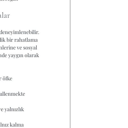
ular
deneyimlenebilir. 
dik bir rahatlama 
lerine ve sosyal 
nde yaygın olarak 
r öfke 
bullenmekte 
e yalnızlık 
lnız kalma 