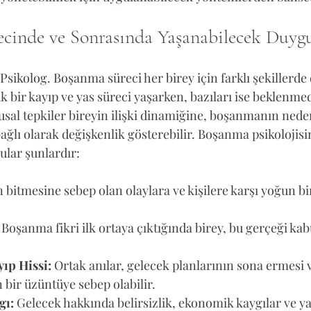
cinde ve Sonrasında Yaşanabilecek Duyg
sikolog. Boşanma süreci her birey için farklı şekillerde 
k bir kayıp ve yas süreci yaşarken, bazıları ise beklenme
usal tepkiler bireyin ilişki dinamiğine, boşanmanın neden
ağlı olarak değişkenlik gösterebilir. Boşanma psikolojisi
ular şunlardır:
in bitmesine sebep olan olaylara ve kişilere karşı yoğun bi
 Boşanma fikri ilk ortaya çıktığında birey, bu gerçeği ka
ıp Hissi:
 Ortak anılar, gelecek planlarının sona ermesi v
 bir üzüntüye sebep olabilir.
gı:
 Gelecek hakkında belirsizlik, ekonomik kaygılar ve ya