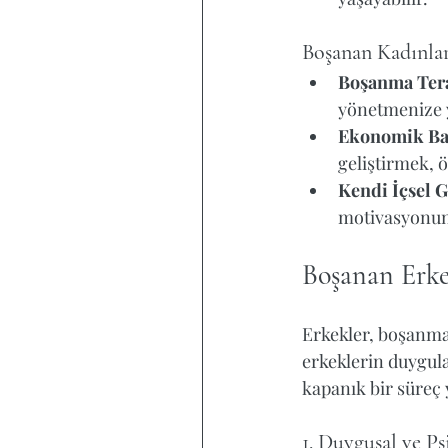
Boşanan Kadınlar
Boşanma Tera
yönetmenize y
Ekonomik Bağ
geliştirmek, ö
Kendi İçsel 
motivasyonunu
Boşanan Erkek
Erkekler, boşanma 
erkeklerin duygula
kapanık bir süreç 
1. Duygusal ve Ps