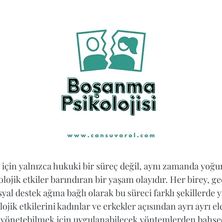
r için yalnızca hukuki bir süreç değil, aynı zamanda yoğu
olojik etkiler barındıran bir yaşam olayıdır. Her birey, g
osyal destek ağına bağlı olarak bu süreci farklı şekillerde y
jik etkilerini kadınlar ve erkekler açısından ayrı ayrı ele
lde yönetebilmek için uygulanabilecek yöntemlerden bahse