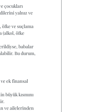
ve çocukları 
lerini yalnız ve 
, öfke ve suçlama 
(alkol, öfke 
rildiyse, babalar 
labilir. Bu durum, 
ve ek finansal 
inin büyük kısmını 
ir.
n ve ailelerinden 