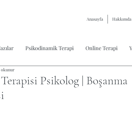
Anasayfa
Hakkımda
azılar
Psikodinamik Terapi
Online Terapi
Y
a okunur
rapisi
Çift Terapisi / İlişkiler
Varoluşçu Terapi
Terapisi Psikolog | Boşanma
i
itap Analizleri
Çocuk Psikolojisi
yıldız