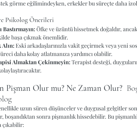
stek görme eğilimindeyken, erkekler bu süreçte daha izole
e Psikolog Önerileri
ı Bastırmayın:
 Öfke ve üzüntü hissetmek doğaldır, ancak
ekilde başa çıkmak önemlidir.
 Alın:
 Eski arkadaşlarınızla vakit geçirmek veya yeni sos
üreci daha kolay atlatmanıza yardımcı olabilir.
apisi Almaktan Çekinmeyin:
 Terapist desteği, duyguları
olaylaştıracaktır.
an Pişman Olur mu? Ne Zaman Olur?  
Bo
olog
ellikle uzun süren düşünceler ve duygusal gelgitler son
r, boşandıktan sonra pişmanlık hissedebilir. Bu pişmanlık
çıkabilir: