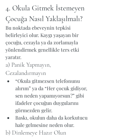
4. Okula Gitmek İstemeyen 
Çocuğa Nasıl Yaklaşılmalı?
Bu noktada ebeveynin tepkisi 
belirleyici olur. Kaygı yaşayan bir 
çocuğu, cezayla ya da zorlamayla 
yönlendirmek genellikle ters etki 
yaratır.
a) Panik Yapmayın, 
Cezalandırmayın
“Okula gitmezsen telefonunu 
alırım” ya da “Her çocuk gidiyor, 
sen neden yapamıyorsun?” gibi 
ifadeler çocuğun duygularını 
görmezden gelir.
Baskı, okulun daha da korkutucu 
hale gelmesine neden olur.
b) Dinlemeye Hazır Olun