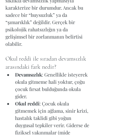
sıklıkla devamsızlık yapmasıyla 
karakterize bir durumdur. Ancak bu 
sadece bir “huysuzluk” ya da 
“şımarıklık” değildir. Gerçek bir 
psikolojik rahatsızlığın ya da 
gelişimsel bir zorlanmanın belirtisi 
olabilir.
Okul reddi ile sıradan devamsızlık 
arasındaki fark nedir?
Devamsızlık
: Genellikle isteyerek 
okula gitmeme hali yoktur, çoğu 
çocuk fırsat bulduğunda okula 
gider.
Okul reddi
: Çocuk okula 
gitmemek için ağlama, sinir krizi, 
hastalık taklidi gibi yoğun 
duygusal tepkiler verir. Giderse de 
fiziksel yakınmalar (mide 