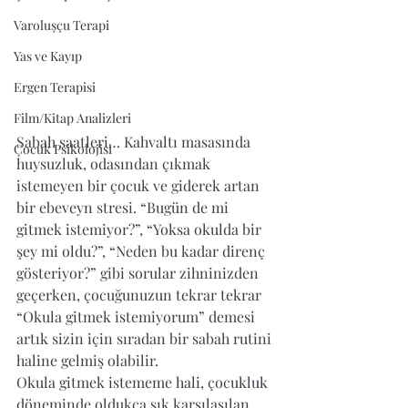
Varoluşçu Terapi
Yas ve Kayıp
Ergen Terapisi
Film/Kitap Analizleri
Sabah saatleri… Kahvaltı masasında 
Çocuk Psikolojisi
huysuzluk, odasından çıkmak 
istemeyen bir çocuk ve giderek artan 
bir ebeveyn stresi. “Bugün de mi 
gitmek istemiyor?”, “Yoksa okulda bir 
şey mi oldu?”, “Neden bu kadar direnç 
gösteriyor?” gibi sorular zihninizden 
geçerken, çocuğunuzun tekrar tekrar 
“Okula gitmek istemiyorum” demesi 
artık sizin için sıradan bir sabah rutini 
haline gelmiş olabilir.
Okula gitmek istememe hali, çocukluk 
döneminde oldukça sık karşılaşılan 