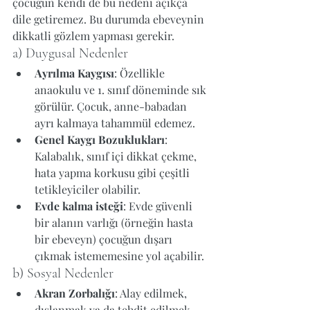
çocuğun kendi de bu nedeni açıkça 
dile getiremez. Bu durumda ebeveynin 
dikkatli gözlem yapması gerekir.
a) Duygusal Nedenler
Ayrılma Kaygısı
: Özellikle 
anaokulu ve 1. sınıf döneminde sık 
görülür. Çocuk, anne-babadan 
ayrı kalmaya tahammül edemez.
Genel Kaygı Bozuklukları
: 
Kalabalık, sınıf içi dikkat çekme, 
hata yapma korkusu gibi çeşitli 
tetikleyiciler olabilir.
Evde kalma isteği
: Evde güvenli 
bir alanın varlığı (örneğin hasta 
bir ebeveyn) çocuğun dışarı 
çıkmak istememesine yol açabilir.
b) Sosyal Nedenler
Akran Zorbalığı
: Alay edilmek, 
dışlanmak ya da tehdit edilmek.