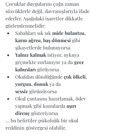
Çocuklar duygularını çoğu zaman 
sözcüklerle değil, davranışlarıyla ifade 
ederler. Aşağıdaki işaretler dikkatle 
gözlemlenmelidir:
Sabahları sık sık 
mide bulantısı, 
karın ağrısı, baş dönmesi
 gibi 
şikayetlerde bulunuyorsa
Yalnız kalmak
 istiyor, uykuya 
geçmekte zorlanıyor ya da 
gece 
kabusları
 görüyorsa
Okuldan döndüğünde 
çok öfkeli, 
yorgun, donuk
 ya da 
sessiz
 görünüyorsa
Okul çantasını hazırlamak, ödev 
yapmak gibi konularda 
aşırı 
direnç
 gösteriyorsa
… bu belirtiler psikolojik bir okul 
reddinin göstergesi olabilir.