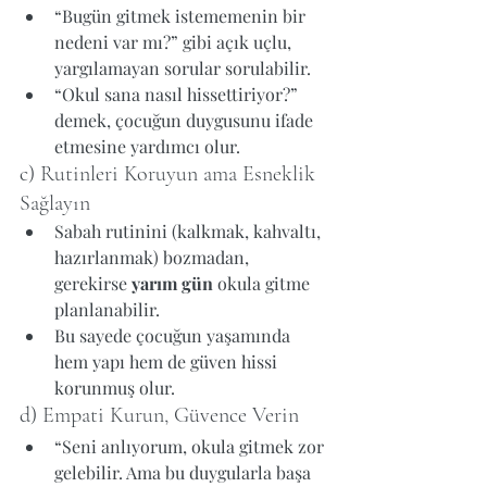
“Bugün gitmek istememenin bir 
nedeni var mı?” gibi açık uçlu, 
yargılamayan sorular sorulabilir.
“Okul sana nasıl hissettiriyor?” 
demek, çocuğun duygusunu ifade 
etmesine yardımcı olur.
c) Rutinleri Koruyun ama Esneklik 
Sağlayın
Sabah rutinini (kalkmak, kahvaltı, 
hazırlanmak) bozmadan, 
gerekirse 
yarım gün
 okula gitme 
planlanabilir.
Bu sayede çocuğun yaşamında 
hem yapı hem de güven hissi 
korunmuş olur.
d) Empati Kurun, Güvence Verin
“Seni anlıyorum, okula gitmek zor 
gelebilir. Ama bu duygularla başa 