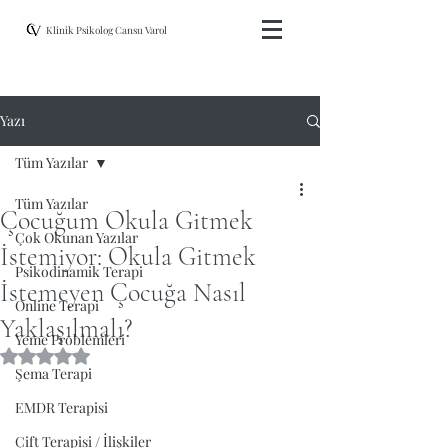
Klinik Psikolog Cansu Varol
Yazı
Tüm Yazılar
Tüm Yazılar
Çocuğum Okula Gitmek
Çok Okunan Yazılar
İstemiyor: Okula Gitmek
Psikodinamik Terapi
İstemeyen Çocuğa Nasıl
Online Terapi
Yaklaşılmalı?
Yeme Problemleri
5 üzerinden NaN yıldız
Şema Terapi
EMDR Terapisi
Çift Terapisi / İlişkiler