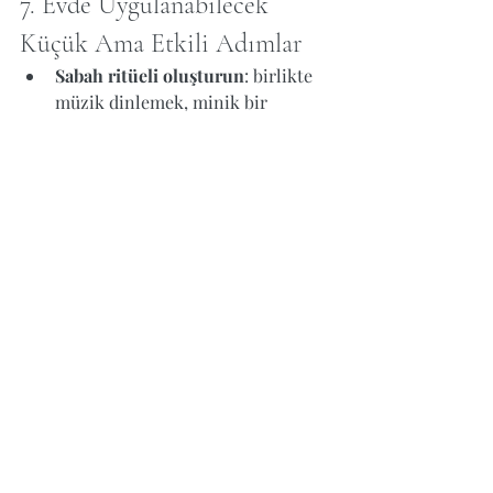
7. Evde Uygulanabilecek 
Küçük Ama Etkili Adımlar
Sabah ritüeli oluşturun
: birlikte 
müzik dinlemek, minik bir 
yürüyüş yapmak, çantaya sürpriz 
not koymak.
Okul günlüğü tutun
: her gün 
küçük bir çizim ya da “bugün ne 
hissettin” notları.
Oyunla anlatım
: evde okul 
canlandırması yapmak, 
oyuncaklarla sahne kurmak.
Duygu kartları kullanın
: çocuğun 
“bugün nasıl hissediyorsun?” 
sorusuna kartlarla cevap vermesi 
kolaylaştırıcı olabilir.
8. Sık Yapılan Hatalar ve 