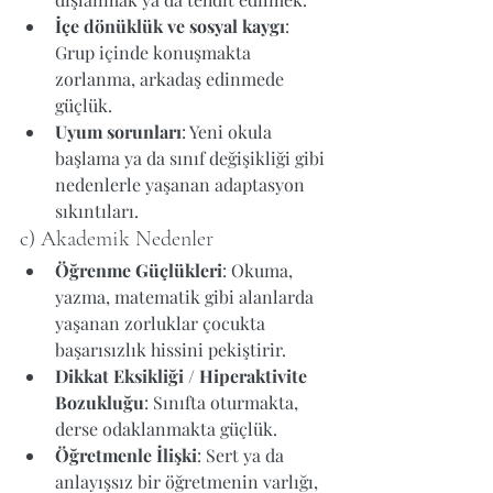
İçe dönüklük ve sosyal kaygı
: 
Grup içinde konuşmakta 
zorlanma, arkadaş edinmede 
güçlük.
Uyum sorunları
: Yeni okula 
başlama ya da sınıf değişikliği gibi 
nedenlerle yaşanan adaptasyon 
sıkıntıları.
c) Akademik Nedenler
Öğrenme Güçlükleri
: Okuma, 
yazma, matematik gibi alanlarda 
yaşanan zorluklar çocukta 
başarısızlık hissini pekiştirir.
Dikkat Eksikliği / Hiperaktivite 
Bozukluğu
: Sınıfta oturmakta, 
derse odaklanmakta güçlük.
Öğretmenle İlişki
: Sert ya da 
anlayışsız bir öğretmenin varlığı, 