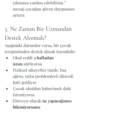
çıkmana yardım edebilirim.” 
mesajı çocuğun güven duygusunu 
artırır.
5. Ne Zaman Bir Uzmandan 
Destek Alınmalı?
Aşağıdaki durumlar varsa, bir çocuk 
terapistinden destek almak önemlidir:
Okul reddi 
2 haftadan 
uzun
 sürüyorsa
Fiziksel şikayetler (mide, baş 
ağrısı, uyku problemleri) düzenli 
hale geldiyse
Çocuk okuldan bahsetmek dahi 
istemiyorsa
Ebeveyn olarak 
ne yapacağınızı 
bilemiyorsanız