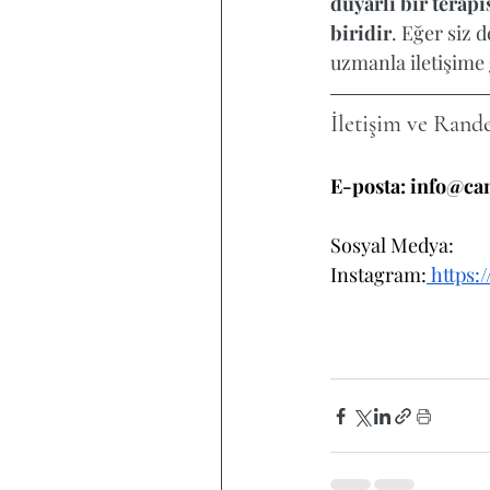
duyarlı bir terap
biridir
. Eğer siz 
uzmanla iletişime g
İletişim ve Rand
E-posta: 
info@ca
Sosyal Medya:
Instagram:
https: