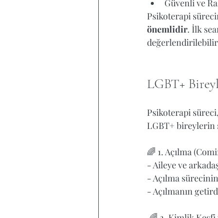
Güvenli ve Ra
Psikoterapi sürecin
önemlidir
. İlk se
değerlendirilebilir.
LGBT+ Bireyl
Psikoterapi süreci,
LGBT+ bireylerin s
🌈 1. Açılma (Comi
- Aileye ve arkadaş
- Açılma sürecinin 
- Açılmanın getirdi
 🌈 2. Kimlik Keşfi