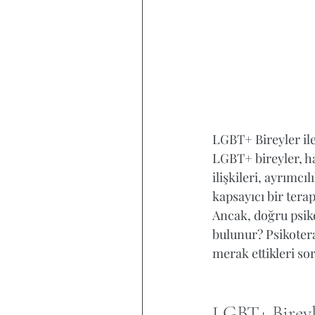
LGBT+ Bireyler il
LGBT+ bireyler, ha
ilişkileri, ayrımcı
kapsayıcı bir terap
Ancak, doğru psik
bulunur? Psikoterap
merak ettikleri sor
LGBT+ Bireyl