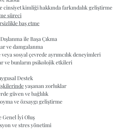
e cinsiyet kimliği hakkında farkındalık geliştirme  
me süreci
rsizlikle baş etme
e Dışlanma ile Başa Çıkma
lar ve damgalanma  
de veya sosyal çevrede ayrımcılık deneyimleri  
 ve bunların psikolojik etkileri  
Duygusal Destek  
lişkilerinde
 yaşanan zorluklar  
rde güven ve bağlılık  
 koyma ve özsaygı geliştirme  
e Genel İyi Oluş
syon ve stres yönetimi  