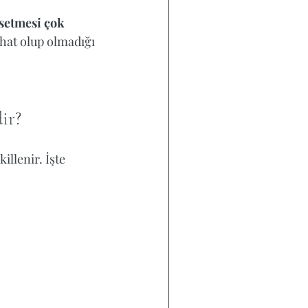
setmesi çok 
ahat olup olmadığı 
ir?
illenir. İşte 