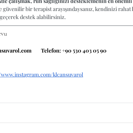
istle çalışmak, ruh sağlığınızı desteklemenin en öneml
de güvenilir bir terapist arayışındaysanız, kendinizi rahat
eçerek destek alabilirsiniz.  
evu
nsuvarol.com
        Telefon: +90 530 403 05 90
//www.instagram.com/klcansuvarol