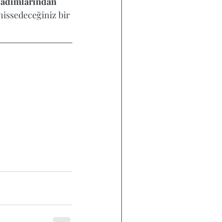
i adımlarından 
 hissedeceğiniz bir 