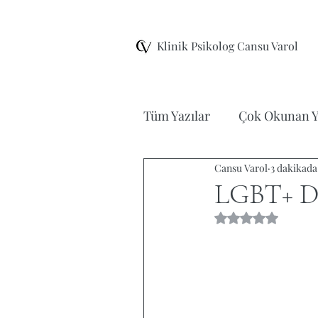
Klinik Psikolog Cansu Varol
Tüm Yazılar
Çok Okunan Y
Cansu Varol
3 dakikad
Şema Terapi
EMDR Te
LGBT+ Do
5 üzerinden NaN 
Ergen Terapisi
Film/K