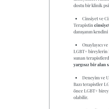
dostu bir klinik p
Cinsiyet ve C
Terapistin 
cinsiye
danışanın kendini 
Onaylayıcı ve
LGBT+ bireylerin i
sunan terapistlerd
yargısız bir alan 
Deneyim ve Uz
Tags
Bazı terapistler L
önce LGBT+ bireyle
olabilir.  