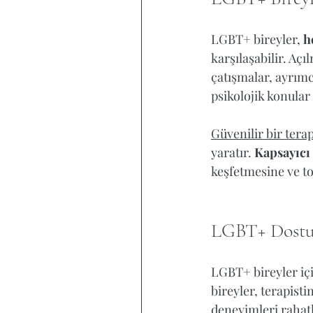
LGBT+ bireyler, 
h
karşılaşabilir. Açıl
çatışmalar, ayrımc
psikolojik konular 
Güvenilir bir terap
yaratır. 
Kapsayıcı
keşfetmesine ve to
LGBT+ Dostu 
LGBT+ bireyler iç
bireyler, terapist
deneyimleri rahatlı