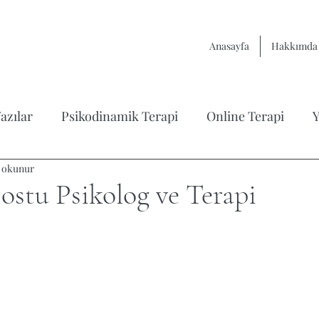
Anasayfa
Hakkımda
azılar
Psikodinamik Terapi
Online Terapi
Y
a okunur
rapisi
Çift Terapisi / İlişkiler
Varoluşçu Terapi
stu Psikolog ve Terapi
yıldız
itap Analizleri
Çocuk Psikolojisi