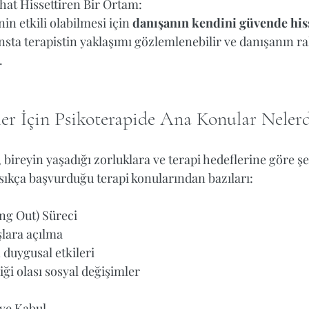
hat Hissettiren Bir Ortam:
in etkili olabilmesi için 
danışanın kendini güvende his
ansta terapistin yaklaşımı gözlemlenebilir ve danışanın r
  
er İçin Psikoterapide Ana Konular Nelerd
 bireyin yaşadığı zorluklara ve terapi hedeflerine göre şek
ıkça başvurduğu terapi konularından bazıları:  
ng Out) Süreci
lara açılma  
duygusal etkileri  
ği olası sosyal değişimler  
 ve Kabul