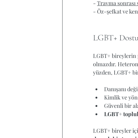
- 
Travma sonrası s
- Öz-şefkat ve ken
LGBT+ Dostu 
LGBT+ 
bireylerin
olmazdır. Heterono
yüzden, LGBT+ bire
Danışanı deği
Kimlik ve yöne
Güvenli bir a
LGBT+ toplulu
LGBT+ bireyler içi