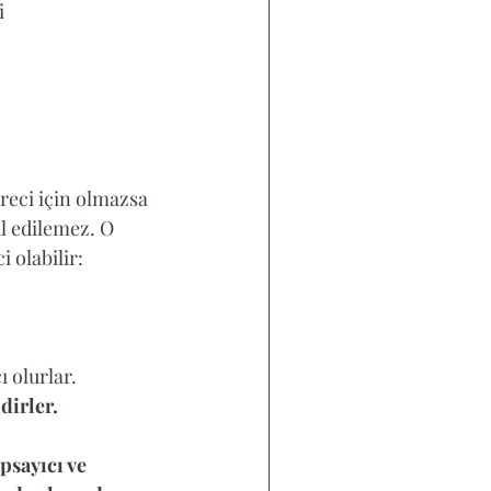
  
üreci için olmazsa 
l edilemez. O 
olabilir:  
 olurlar.
irler. 
psayıcı ve 