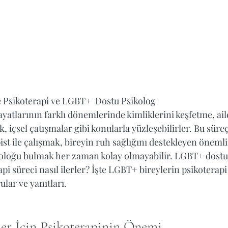
e Psikoterapi ve LGBT+  Dostu Psikolog
yatlarının farklı dönemlerinde kimliklerini keşfetme, ail
lık, içsel çatışmalar gibi konularla yüzleşebilirler. Bu süreç
ist ile çalışmak, bireyin ruh sağlığını destekleyen önemli
oloğu bulmak her zaman kolay olmayabilir. LGBT+ dostu bi
i süreci nasıl ilerler? İşte LGBT+ bireylerin psikoterapi s
ular ve yanıtları.
er İçin Psikoterapinin Önemi