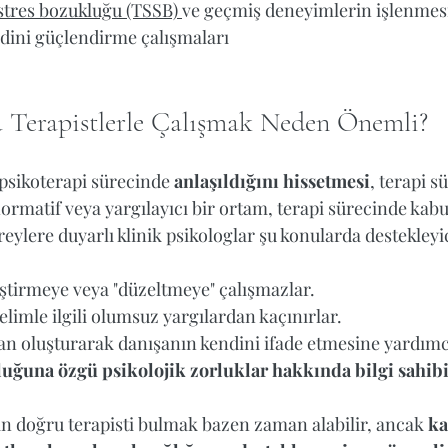
tres bozukluğu (TSSB) 
ve geçmiş deneyimlerin işlenmesi
dini güçlendirme çalışmaları  
Terapistlerle Çalışmak Neden Önemli?
 psikoterapi sürecinde 
anlaşıldığını hissetmesi
, terapi s
rmatif veya yargılayıcı bir ortam, terapi sürecinde kabu
ylere duyarlı klinik psikologlar şu konularda destekleyici 
ştirmeye veya "düzeltmeye" çalışmazlar. 
limle ilgili olumsuz yargılardan kaçınırlar.  
lan oluşturarak danışanın kendini ifade etmesine yardımcı
ğuna özgü psikolojik zorluklar hakkında bilgi sahibid
n doğru terapisti bulmak bazen zaman alabilir, ancak 
ka