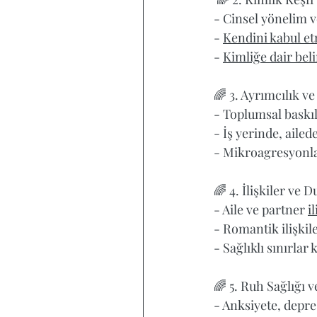
- Cinsel yönelim v
- 
Kendini kabul et
- 
Kimliğe dair beli
🌈 3. Ayrımcılık v
- Toplumsal baskı
- İş yerinde, aile
- Mikroagresyonlar
🌈 4. İlişkiler ve 
- Aile ve partner 
i
- Romantik ilişkile
- Sağlıklı sınırlar
🌈 5. Ruh Sağlığı v
- Anksiyete, depre