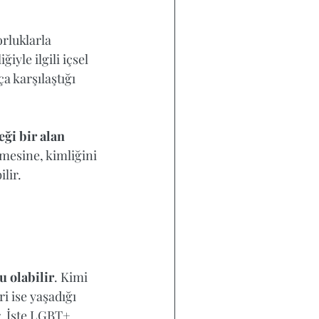
orluklarla 
iyle ilgili içsel 
a karşılaştığı 
ği bir alan 
rmesine, kimliğini 
ir.  
u olabilir
. Kimi 
i ise yaşadığı 
r. İşte LGBT+ 