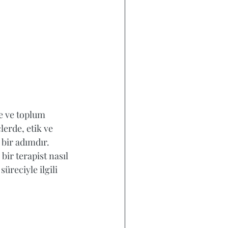
e ve toplum 
lerde, etik ve 
 bir adımdır. 
r terapist nasıl 
üreciyle ilgili 