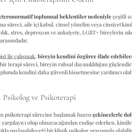
eteronormatif toplumsal beklentiler nedeniyle
 çeşitli z
ma süreci, aile içi kabul, cinsel yönelim veya cinsiyet kimliğ
ılık, stres, depresyon ve anksiyete, LGBT+ bireylerin sıkç
arasındadır.  
ist ile çalışmak
, 
bireyin kendini özgürce ifade edebilece
 bir terapi süreci, bireyin ruhsal dayanıklılığını güçlendi
plumda kendini daha güvenli hissetmesine yardımcı olabil
Psikolog ve Psikoterapi
in psikoterapi sürecine başlamak bazen 
çekincelerle dol
in yargılayıcı olup olmayacağından endişe ederken, kimiler
kla paylaşabileceği bir klinik psikolog arayışında olabili