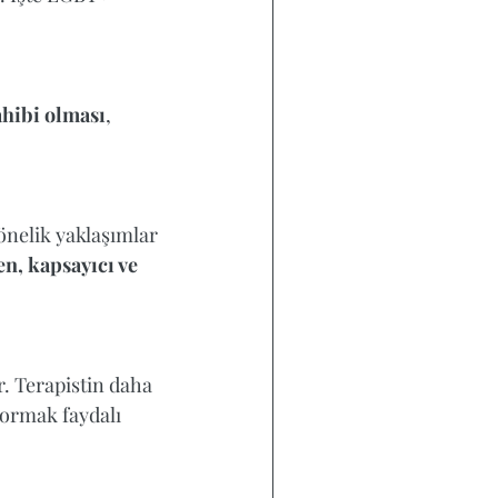
ahibi olması
, 
önelik yaklaşımlar 
n, kapsayıcı ve 
. Terapistin daha 
sormak faydalı 