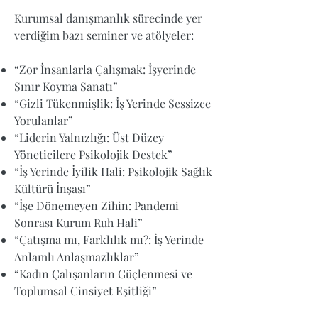
Kurumsal danışmanlık sürecinde yer
verdiğim bazı seminer ve atölyeler:
“Zor İnsanlarla Çalışmak: İşyerinde
Sınır Koyma Sanatı”
“Gizli Tükenmişlik: İş Yerinde Sessizce
Yorulanlar”
“Liderin Yalnızlığı: Üst Düzey
Yöneticilere Psikolojik Destek”
“İş Yerinde İyilik Hali: Psikolojik Sağlık
Kültürü İnşası”
“İşe Dönemeyen Zihin: Pandemi
Sonrası Kurum Ruh Hali”
“Çatışma mı, Farklılık mı?: İş Yerinde
Anlamlı Anlaşmazlıklar”
“Kadın Çalışanların Güçlenmesi ve
Toplumsal Cinsiyet Eşitliği”