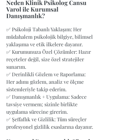
Neden Klinik Psikolog Cansu
Varol ile Kurumsal
Danışmanlık?
✅ Psikoloji Tabanlı Yaklaşım: Her
müdahalem psikolojik bilgiye, bilimsel
yaklaşıma ve etik ilkelere dayanır.
✅ Kurumunuza Özel Çözümler: Hazır
reçeteler değil, size özel stratejiler
sunarım.
✅ Derinlikli Gözlem ve Raporlama:
Her adımı gözlem, analiz ve ölçme
sistemleriyle takip ederim.
✅ Danışmanlık + Uygulama: Sadece
tavsiye vermem; sizinle birlikte
uygulama sürecine girerim.
✅ Şeffaflık ve Gizlilik: Tüm süreçler
profesyonel gizlilik esaslarına dayanır.