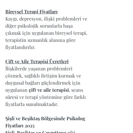
Bireysel Terapi Fiyatları
Kaygı, depresyon, ilişki problemleri ve 
diğer psikolojik sorunlarla başa 
çıkmak için uygulanan bireysel terapi, 
terapistin uzmanlık alanına göre 
fiyatlandırılır.
Çift ve Aile Terapisi Ücretleri
İlişkilerde yaşanan problemleri 
çözmek, sağlıklı iletişim kurmak ve 
duygusal bağları güçlendirmek için 
uygulanan 
çift ve aile terapisi
, seans 
süresi ve terapi yöntemine göre farklı 
fiyatlarla sunulmaktadır.
Şişli ve Beşiktaş Bölgesinde Psikolog 
Fiyatları 2025
Şişli, Beşiktaş ve Gayrettepe
 gibi 