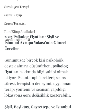
Varoluşçu Terapi
Yas ve Kayıp
Ergen Terapisi
Film/Kitap Analizleri
2025 Psikolog Fiyatları: Şişli ve 
Çocuk Psikolojisi
İstanbul Avrupa Yakası'nda Güncel 
Ücretler
Günümüzde birçok kişi psikolojik 
destek almayı düşünürken, 
psikolog 
fiyatları
 hakkında bilgi sahibi olmak 
istiyor. Psikoterapi ücretleri; seans 
süresi, terapistin deneyimi, uygulanan 
terapi yöntemi ve seansın yapıldığı 
lokasyona göre değişiklik gösterebilir.
Şişli, Beşiktaş, Gayrettepe ve İstanbul 