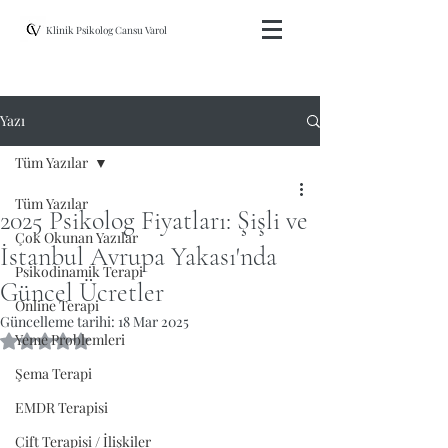
Klinik Psikolog Cansu Varol
Yazı
Tüm Yazılar
Tüm Yazılar
2025 Psikolog Fiyatları: Şişli ve
Çok Okunan Yazılar
İstanbul Avrupa Yakası'nda
Psikodinamik Terapi
Güncel Ücretler
Online Terapi
Güncelleme tarihi:
18 Mar 2025
Yeme Problemleri
5 üzerinden NaN yıldız
Şema Terapi
EMDR Terapisi
Çift Terapisi / İlişkiler