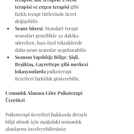
terapisi ve ergen terapisi
 gibi 
farklı terapi türlerinde ücret 
değişebilir.
Seans Süresi
: Standart terapi 
seansları genellikle 50 dakika 
sürerken, bazı özel tekniklerde 
daha uzun seanslar uygulanabilir.
Seansın Yapıldığı Bölge
: 
Şişli, 
Beşiktaş, Gayrettepe gibi merkezi 
lokasyonlarda
 psikoterapi 
ücretleri farklılık gösterebilir.
Uzmanlık Alanına Göre Psikoterapi 
Ücretleri
Psikoterapi ücretleri hakkında detaylı 
bilgi almak için aşağıdaki uzmanlık 
alanlarını inceleyebilirsiniz: