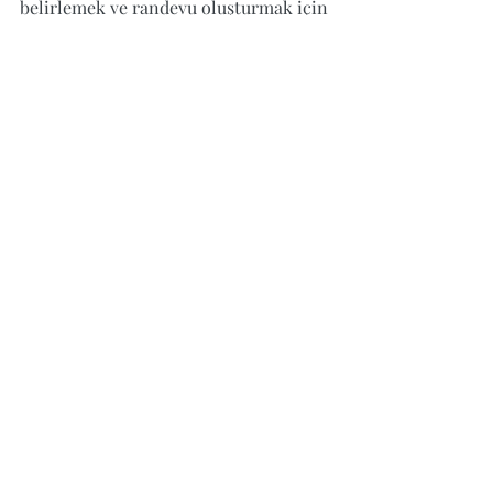
belirlemek ve randevu oluşturmak için 
Uma Psikoloji
 ile iletişime 
geçebilirsiniz.
E-posta: 
info@cansuvarol.com
Telefon: +90 530 403 05 90
Sosyal Medya:
Instagram:
https://www.instagram.com
/klcansuvarol
Linkedin:
https://www.linkedin.com/in
/cansu-varol-20645560
Youtube:
 https://www.youtube.com/@C
ansuVarol