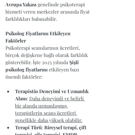
Avrupa Yakası
 genelinde psikoterapi 
hizmeti veren merkezler arasında fiyat 
farklılıkları bulunabilir. 
Psikolog Fiyatlarını Etkileyen 
Faktörler
Psikoterapi seanslarının ücretleri, 
birçok değişkene bağlı olarak farklılık 
gösterebilir. İşte 2025 yılında 
Şişli 
psikolog fiyatlarını
 etkileyen bazı 
önemli faktörler:
Terapistin Deneyimi ve Uzmanlık 
Alanı
: 
Daha deneyimli ve belirli 
bir alanda uzmanlaşmış 
terapistlerin seans ücretleri 
genellikle daha yüksek olabilir.
Terapi Türü
: 
Bireysel terapi, çift 
terapisi, aile terapisi, EMDR 