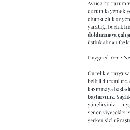
Ayrıca bu durum 
y
durumda yemek yem
olumsuzluklar yeme
yarattığı boşluk hi
doldurmaya çalışı
üstlük alınan fazl
Duygusal Yeme Ne 
Öncelikle duygusal
belirli durumlarda 
kazınmaya başladığ
başlarsınız
. Sağlı
Tags
yönelirsiniz.  Duyg
yenen yiyecekler 
yerken sizi uğraşt