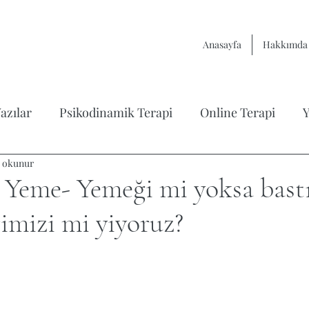
Anasayfa
Hakkımda
azılar
Psikodinamik Terapi
Online Terapi
Y
a okunur
rapisi
Çift Terapisi / İlişkiler
Varoluşçu Terapi
 Yeme- Yemeği mi yoksa bas
rimizi mi yiyoruz?
itap Analizleri
Çocuk Psikolojisi
yıldız