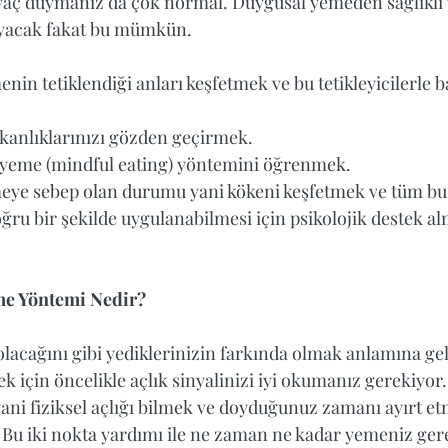
tiyaç duymanız da çok normal. Duygusal yemeden sağlıklı
mayacak fakat bu mümkün. 
in tetiklendiği anları keşfetmek ve bu tetikleyicilerle b
kanlıklarınızı gözden geçirmek.  
 yeme (mindful eating) yöntemini öğrenmek.  
ye sebep olan durumu yani kökeni keşfetmek ve tüm bu 
oğru bir şekilde uygulanabilmesi için psikolojik destek al
me Yöntemi Nedir?
olacağını gibi yediklerinizin farkında olmak anlamına gel
k için öncelikle açlık sinyalinizi iyi okumanız gerekiyo
yani fiziksel açlığı bilmek ve doyduğunuz zamanı ayırt et
 Bu iki nokta yardımı ile ne zaman ne kadar yemeniz gere