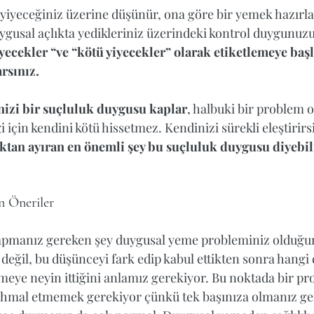
e yiyeceğiniz üzerine düşünür, ona göre bir yemek hazırla
ygusal açlıkta yedikleriniz üzerindeki kontrol duygunuzu
iyecekler “ve “kötü yiyecekler” olarak etiketlemeye başl
rsınız.
nizi bir suçluluk duygusu kaplar
, halbuki bir problem 
için kendini kötü hissetmez. Kendinizi sürekli eleştirirsi
lıktan ayıran en önemli şey bu suçluluk duygusu diyebil
n Öneriler
yapmanız gereken şey duygusal yeme probleminiz olduğu
 değil, bu düşünceyi fark edip kabul ettikten sonra hang
yemeye neyin ittiğini anlamız gerekiyor. Bu noktada bir p
ihmal etmemek gerekiyor çünkü tek başınıza olmanız ger