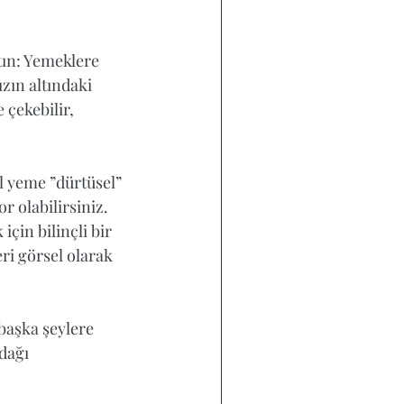
ın: Yemeklere 
zın altındaki 
çekebilir, 
al yeme ”dürtüsel” 
 olabilirsiniz. 
çin bilinçli bir 
ri görsel olarak 
başka şeylere 
dağı 