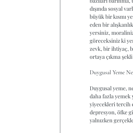
bazıları barınma, 
dışında sosyal var
büyük bir kısmı y
eden bir alışkanlık
yersiniz, moraliniz
göreceksiniz ki ye
zevk, bir ihtiyaç,
ortaya çıkma şekli
Duygusal Yeme Ne
Duygusal yeme, ne
daha fazla yemek ya
yiyecekleri tercih
depresyon, öfke g
yalnızken gerçekle