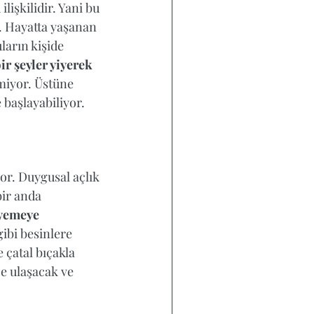
a
 ilişkilidir. Yani bu 
 Hayatta yaşanan 
arın kişide 
ir şeyler yiyerek 
miyor. Üstüne 
 başlayabiliyor.
or. Duygusal açlık 
bir anda 
yemeye 
ibi besinlere 
 çatal bıçakla 
e ulaşacak ve 