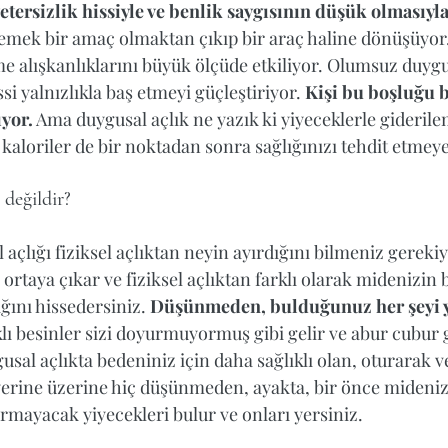
etersizlik hissiyle ve benlik saygısının düşük olmasıyl
ek bir amaç olmaktan çıkıp bir araç haline dönüşüyor.
 alışkanlıklarını büyük ölçüde etkiliyor. Olumsuz duygul
ssi yalnızlıkla baş etmeyi güçleştiriyor. 
Kişi bu boşluğu b
yor.
 Ama duygusal açlık ne yazık ki yiyeceklerle giderile
a kaloriler de bir noktadan sonra sağlığınızı tehdit etmeye
değildir?
 açlığı fiziksel açlıktan neyin ayırdığını bilmeniz gerekiy
ortaya çıkar ve fiziksel açlıktan farklı olarak midenizin 
ını hissedersiniz. 
Düşünmeden, bulduğunuz her şeyi 
klı besinler sizi doyurmuyormuş gibi gelir ve abur cubur g
usal açlıkta bedeniniz için daha sağlıklı olan, oturarak ve
yerine üzerine hiç düşünmeden, ayakta, bir önce mideniz
ırmayacak yiyecekleri bulur ve onları yersiniz. 