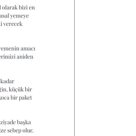
olarak bizi en 
gusal yemeye 
i verecek 
 yemenin amacı 
erimizi aniden 
 kadar 
ğin, küçük bir 
koca bir paket 
ziyade başka 
ze sebep olur. 