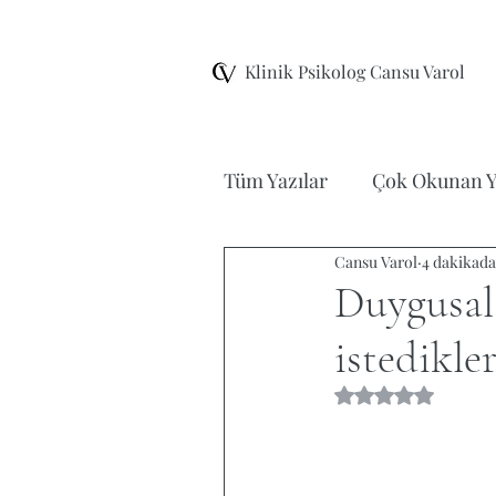
Klinik Psikolog Cansu Varol
Tüm Yazılar
Çok Okunan Y
Cansu Varol
4 dakikad
Şema Terapi
EMDR Te
Duygusal
istedikle
Ergen Terapisi
Film/K
5 üzerinden NaN 