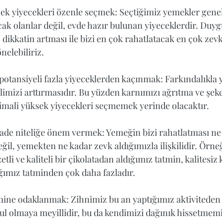
cek yiyecekleri özenle seçmek: Seçtiğimiz yemekler genel 
cak olanlar değil, evde hazır bulunan yiyeceklerdir. Duy
dikkatin artması ile bizi en çok rahatlatacak en çok zevk
nelebiliriz.  
otansiyeli fazla yiyeceklerden kaçınmak: Farkındalıkla
alimizi arttırmasıdır. Bu yüzden karnımızı ağrıtma ve şek
imali yüksek yiyecekleri seçmemek yerinde olacaktır.  
yade niteliğe önem vermek: Yemeğin bizi rahatlatması ne
ğil, yemekten ne kadar zevk aldığımızla ilişkilidir. Örne
etli ve kaliteli bir çikolatadan aldığımız tatmin, kalitesiz 
ğımız tatminden çok daha fazladır.  
ne odaklanmak: Zihnimiz bu an yaptığımız aktiviteden 
ul olmaya meyillidir, bu da kendimizi dağınık hissetmemi