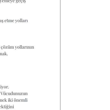
 yemeye geçiş 
aş etme yolları 
çözüm yollarının 
mak. 
iyor. 
r. Vücudunuzun 
mek iki önemli 
ktiğini 