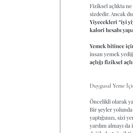
Fiziksel açlıkta n
sizdedir. Ancak du
Yiyecekleri “iyi y
kalori hesabı yapa
Yemek bitince içi
insan yemek yediği 
açlığı fiziksel aç
Duygusal Yeme İçi
Öncelikli olarak 
Bir şeyler yolunda
yaptığınızı, sizi 
yardım almayı da 