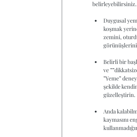
belirleyebilirsiniz.
Duygusal yem
koşmak yerine
zemini, oturd
görünüşlerini 
Belirli bir ba
ve ””dikkatsiz
”Yeme” deneyim
şekilde kendi
güzelleştirin. 
Anda kalabilm
kaymasını eng
kullanmadığımı