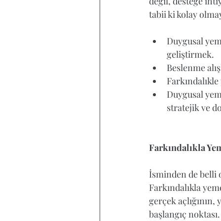
değil, desteğe ih
tabii ki kolay ol
Duygusal yemen
geliştirmek.  
Beslenme alış
Farkındalıkle
Duygusal yeme
stratejik ve d
Farkındalıkla Ye
İsminden de belli 
Farkındalıkla yeme
gerçek açlığının, 
başlangıç noktası.