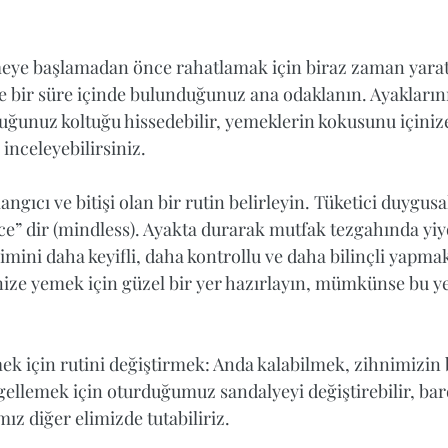
 
eye başlamadan önce rahatlamak için biraz zaman yarat
 bir süre içinde bulunduğunuz ana odaklanın. Ayaklarını
uğunuz koltuğu hissedebilir, yemeklerin kokusunu içinize 
inceleyebilirsiniz.  
şlangıcı ve bitişi olan bir rutin belirleyin. Tüketici duygus
ce” dir (mindless). Ayakta durarak mutfak tezgahında yiyor
ini daha keyifli, daha kontrollu ve daha bilinçli yapmak i
nize yemek için güzel bir yer hazırlayın, mümkünse bu ye
 
ek için rutini değiştirmek: Anda kalabilmek, zihnimizin 
ellemek için oturduğumuz sandalyeyi değiştirebilir, bar
z diğer elimizde tutabiliriz.  