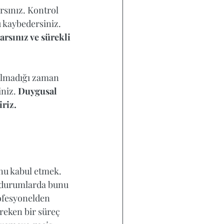
rsınız. Kontrol 
 kaybedersiniz. 
arsınız ve sürekli 
olmadığı zaman 
niz. 
Duygusal 
iriz.
nu kabul etmek. 
i durumlarda bunu 
rofesyonelden 
eken bir süreç 