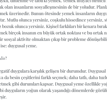
uyku, dinlenme ve tabii ki yemek. Yemek ihtiyacı birincil 
lık olan insanların sosyalleşmesinin de bir yoludur. Planl
emek üzerinedir. Bunun ötesinde yemek insanların duygul
tır. Mutlu olunca yersiniz, coşkulu hissedince yersiniz, s
 bozuk olunca yersiniz. Kişisel farklıları bir kenara bırak
mek birçok insanın en büyük ortak noktası ve bu ortak n
 bir sosyal aktivite olmaktan çıkıp bir probleme dönüşebil
 ise: duygusal yeme.
dir?
gatif duygulara karşılık gelişen bir durumdur. Duygusa
 da besin çeşitlerini farklı seçmek; daha tatlı, daha tuzl
 etmek gibi durumları kapsar. Duygusal yeme özellikle yoğ
ibi duyguların yoğun olarak yaşandığı dönemlerde görülüp
şir. 