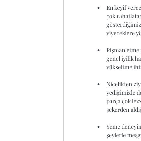
En keyif vere
çok rahatlata
gösterdiğimiz 
yiyeceklere yö
Pişman etme p
genel iyilik h
yükseltme iht
Nicelikten zi
yediğimizle de
parça çok lezz
şekerden aldı
Yeme deneyimi
şeylerle meşg