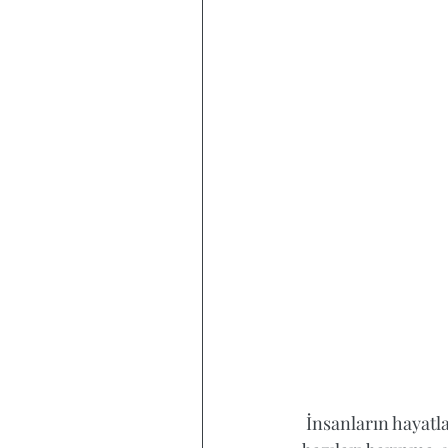
 İnsanların hayatlarına devam etmek için birtakım temel ihtiyaçları vardır; bunlardan 