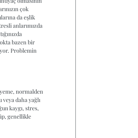
ihtiyaç olmasının 
arınızın çok 
arına da eşlik 
tresli anlarımızda 
tığınızda 
okta bazen bir 
iyor. Problemin 
l yeme, normalden 
u veya daha yağlı 
un kaygı, stres, 
, genellikle 