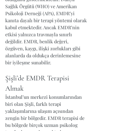
Sağlık Örgütü (WHO) ve Amerikan 
Psikoloji Derneği (APA), EMDR’yi 
kanıta dayalı bir terapi yöntemi olarak 
kabul etmektedir. Ancak EMDR’nin 
etkisi yalnızca travmayla sınırlı 
değildir. EMDR, benlik değeri, 
özgüven, kaygı, ilişki zorlukları gibi 
alanlarda da oldukça derinlemesine 
bir iyileşme sunabilir.
Şişli’de EMDR Terapisi 
Almak
İstanbul’un merkezi konumlarından 
biri olan Şişli, farklı terapi 
yaklaşımlarına ulaşım açısından 
zengin bir bölgedir. EMDR terapisi de 
bu bölgede birçok uzman psikolog 