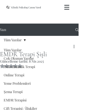
Klinik Psikolog Cansu Varol
Yazı
Tüm Yazılar
Tüm Yazılar
EMDR Terapi Şişli
Çok Okunan Yazılar
Güncelleme tarihi:
8 Nis 2025
5 üzerinden NaN yıldız
Psikodinamik Terapi
Online Terapi
Yeme Problemleri
Şema Terapi
EMDR Terapisi
Çift Terapisi / İlişkiler