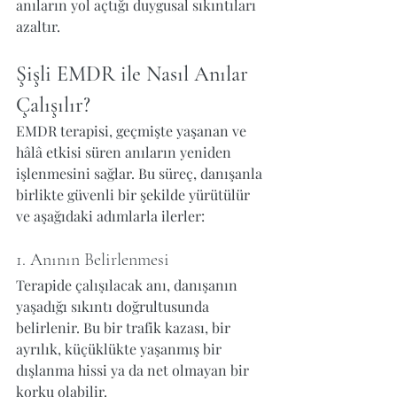
anıların yol açtığı duygusal sıkıntıları 
azaltır.
Şişli EMDR ile Nasıl Anılar 
Çalışılır?
EMDR terapisi, geçmişte yaşanan ve 
hâlâ etkisi süren anıların yeniden 
işlenmesini sağlar. Bu süreç, danışanla 
birlikte güvenli bir şekilde yürütülür 
ve aşağıdaki adımlarla ilerler:
1. Anının Belirlenmesi
Terapide çalışılacak anı, danışanın 
yaşadığı sıkıntı doğrultusunda 
belirlenir. Bu bir trafik kazası, bir 
ayrılık, küçüklükte yaşanmış bir 
dışlanma hissi ya da net olmayan bir 
korku olabilir.