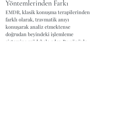
Yöntemlerinden Farkı
EMDR, klasik konuşma terapilerinden 
farklı olarak, travmatik anıyı 
konuşarak analiz etmektense 
doğrudan beyindeki işlemleme 
sistemine müdahale eder. Bu yönüyle, 
uzun analiz süreçlerinden yorulan ya 
da duygulara erişmekte zorlanan 
danışanlar için oldukça etkili olabilir.
Bilişsel Davranışçı Terapi (BDT), 
Psikodinamik Terapi, Şema Terapi gibi 
yöntemlerle birlikte veya onlardan 
bağımsız şekilde kullanılabilir. Kimi 
zaman EMDR terapisi öncesinde 
kişinin benlik kaynaklarının 
güçlendirilmesi için farklı 
tekniklerden destek alınabilir.