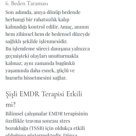
6. Beden Taraması
Son adımda, anıya dönüp bedende 
herhangi bir rahatsızlık kalıp 
kalmadığı kontrol edilir. Amaç, anının 
hem zihinsel hem de bedensel düzeyde 
sağlıklı şekilde işlenmesidir.
Bu işlemleme süreci danışana yalnızca 
geçmişteki olayları unutturmakla 
kalmaz; aynı zamanda bugünkü 
yaşamında daha esnek, güçlü ve 
huzurlu hissetmesini sağlar.
Şişli EMDR Terapisi Etkili 
mi?
Bilimsel çalışmalar EMDR terapisinin 
özellikle travma sonrası stres 
bozukluğu (TSSB) için oldukça etkili 
olduğunu göstermektedir. Dünya 