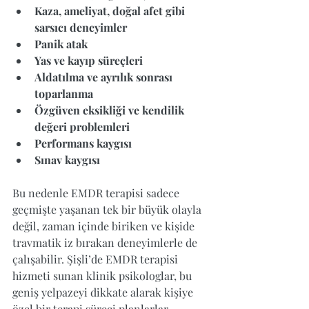
Kaza, ameliyat, doğal afet gibi 
sarsıcı deneyimler
Panik atak
Yas ve kayıp süreçleri
Aldatılma ve ayrılık sonrası 
toparlanma
Özgüven eksikliği ve kendilik 
değeri problemleri
Performans kaygısı
Sınav kaygısı
Bu nedenle EMDR terapisi sadece 
geçmişte yaşanan tek bir büyük olayla 
değil, zaman içinde biriken ve kişide 
travmatik iz bırakan deneyimlerle de 
çalışabilir. Şişli’de EMDR terapisi 
hizmeti sunan klinik psikologlar, bu 
geniş yelpazeyi dikkate alarak kişiye 
özel bir terapi süreci planlarlar.