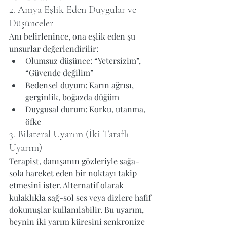
2. Anıya Eşlik Eden Duygular ve 
Düşünceler
Anı belirlenince, ona eşlik eden şu 
unsurlar değerlendirilir:
Olumsuz düşünce: “Yetersizim”, 
“Güvende değilim”
Bedensel duyum: Karın ağrısı, 
gerginlik, boğazda düğüm
Duygusal durum: Korku, utanma, 
öfke
3. Bilateral Uyarım (İki Taraflı 
Uyarım)
Terapist, danışanın gözleriyle sağa-
sola hareket eden bir noktayı takip 
etmesini ister. Alternatif olarak 
kulaklıkla sağ-sol ses veya dizlere hafif 
dokunuşlar kullanılabilir. Bu uyarım, 
beynin iki yarım küresini senkronize 