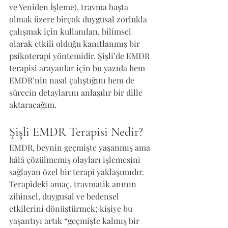
ve Yeniden İşleme), travma başta 
olmak üzere birçok duygusal zorlukla 
çalışmak için kullanılan, bilimsel 
olarak etkili olduğu kanıtlanmış bir 
psikoterapi yöntemidir. Şişli’de EMDR 
terapisi arayanlar için bu yazıda hem 
EMDR’nin nasıl çalıştığını hem de 
sürecin detaylarını anlaşılır bir dille 
aktaracağım.
Şişli EMDR Terapisi Nedir? 
EMDR, beynin geçmişte yaşanmış ama 
hâlâ çözülmemiş olayları işlemesini 
sağlayan özel bir terapi yaklaşımıdır. 
Terapideki amaç, travmatik anının 
zihinsel, duygusal ve bedensel 
etkilerini dönüştürmek; kişiye bu 
yaşantıyı artık “geçmişte kalmış bir 