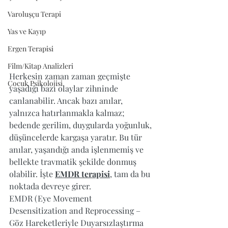
Varoluşçu Terapi
Yas ve Kayıp
Ergen Terapisi
Film/Kitap Analizleri
Herkesin zaman zaman geçmişte 
Çocuk Psikolojisi
yaşadığı bazı olaylar zihninde 
canlanabilir. Ancak bazı anılar, 
yalnızca hatırlanmakla kalmaz; 
bedende gerilim, duygularda yoğunluk, 
düşüncelerde kargaşa yaratır. Bu tür 
anılar, yaşandığı anda işlenmemiş ve 
bellekte travmatik şekilde donmuş 
olabilir. İşte 
EMDR terapisi
, tam da bu 
noktada devreye girer.
EMDR (Eye Movement 
Desensitization and Reprocessing – 
Göz Hareketleriyle Duyarsızlaştırma 