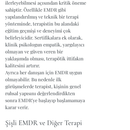
ilerleyebilmesi açısından kritik öneme 
sahiptir. Özellikle EMDR gibi 
yapılandırılmış ve teknik bir terapi 
yönteminde, terapistin bu alandaki 
eğitim geçmişi ve deneyimi çok 
belirleyicidir. Sertifikalara ek olarak, 
klinik psikologun empatik, yargılayıcı 
olmayan ve güven veren bir 
yaklaşımda olması, terapötik ittifakın 
kalitesini artırır.
Ayrıca her danışan için EMDR uygun 
olmayabilir. Bu nedenle ilk 
görüşmelerde terapist, kişinin genel 
ruhsal yapısını değerlendirdikten 
sonra EMDR’ye başlayıp başlamamaya 
karar verir.
Şişli EMDR ve Diğer Terapi 