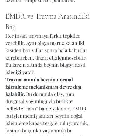
EMDR ve Travma Arasındaki 
Bağ
Her insan travmaya farklı tepkiler 
verebilir. Aynı olaya maruz kalan iki 
kişiden biri yıllar sonra hala kabuslar 
görebilirken, diğeri etkilenmeyebilir. 
Bu farkın altında beynin bilgiyi nasıl 
işlediği yatar.
Travma anında beynin normal 
işlemleme mekanizması devre dışı 
kalabilir.
 Bu durumda olay, tüm 
duygusal yoğunluğuyla birlikte 
bellekte “ham” halde saklanır. EMDR, 
bu işlenmemiş anıları beynin doğal 
işlemleme kapasitesiyle buluşturarak, 
kişinin bugünkü yaşamında bu 